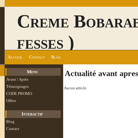
Creme Bobarab
fesses )
Accueil
Contact
Blog
Actualité avant apre
Menu
Avant / Aprés
Témoignages
Aucun article.
CODE PROMO
Offres
Interactif
Blog
Contact